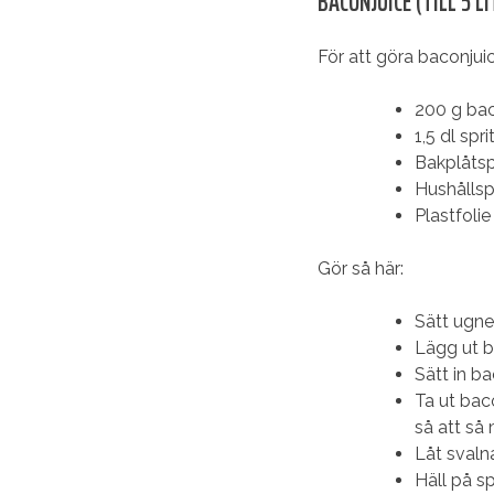
BACONJUICE (TILL 5 L
För att göra baconjui
200 g ba
1,5 dl spr
Bakplåts
Hushålls
Plastfolie
Gör så här:
Sätt ugne
Lägg ut 
Sätt in ba
Ta ut bac
så att så
Låt svaln
Häll på sp