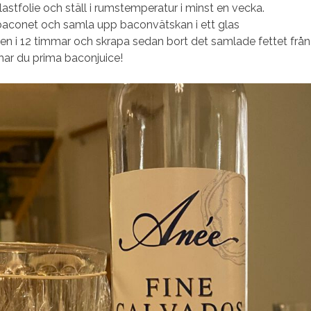
astfolie och ställ i rumstemperatur i minst en vecka.
 baconet och samla upp baconvätskan i ett glas
ysen i 12 timmar och skrapa sedan bort det samlade fettet från
 har du prima baconjuice!