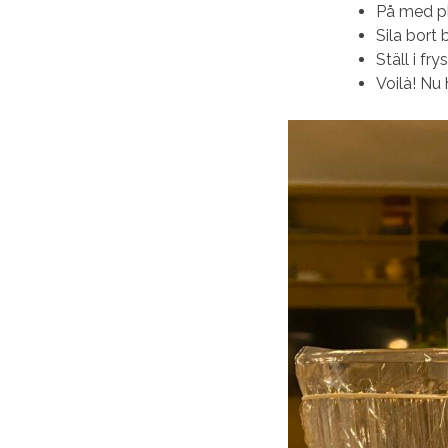
På med pl
Sila bort
Ställ i fr
Voilà! Nu