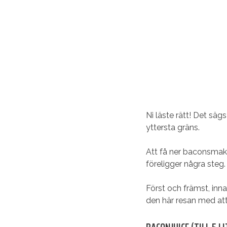
Ni läste rätt! Det säg
yttersta gräns.
Att få ner baconsmake
föreligger några steg.
Först och främst, inn
den här resan med att