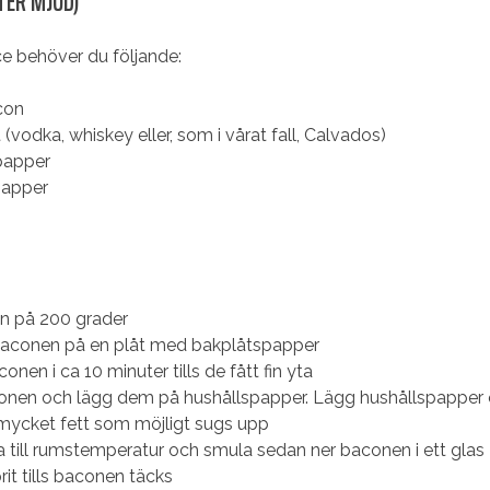
ITER MJÖD)
ce behöver du följande:
con
it (vodka, whiskey eller, som i vårat fall, Calvados)
papper
papper
n på 200 grader
baconen på en plåt med bakplåtspapper
conen i ca 10 minuter tills de fått fin yta
onen och lägg dem på hushållspapper. Lägg hushållspapper o
 mycket fett som möjligt sugs upp
a till rumstemperatur och smula sedan ner baconen i ett glas
rit tills baconen täcks