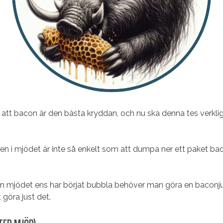
s att bacon är den bästa kryddan, och nu ska denna tes verklige
n i mjödet är inte så enkelt som att dumpa ner ett paket bac
an mjödet ens har börjat bubbla behöver man göra en baconjui
 göra just det.